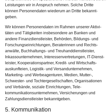
Leistungen wir in Anspruch nehmen. Solche Dritte
können Personen­daten wiederum an Dritte bekannt­
geben.
Wir können Personen­daten im Rahmen unserer Aktivi­
täten und Tätig­keiten insbesondere an Banken und
andere Finanz­dienstleister, Behörden, Bildungs- und
Forschungs­einrichtungen, Berater­innen und Rechts­
anwälte, Buch­haltungs- und Treu­hand­dienst­leister,
Inkasso­unter­nehmen, Interessen­vertretungen, IT-Dienst­
leister, Kooperations­partner, Kredit- und Wirt­schafts­
auskunfteien, Logistik- und Ver­sand­unter­nehmen,
Marketing- und Werbe­agenturen, Medien, Mutter-,
Schwester- und Tochter­gesell­schaften, Organi­sationen
und Verbände, soziale Ein­richtungen, Tele­
kommunikations­unternehmen, Ver­sicherungen und
Zahlungs­dienst­leister bekannt­geben.
5. Kommunikation