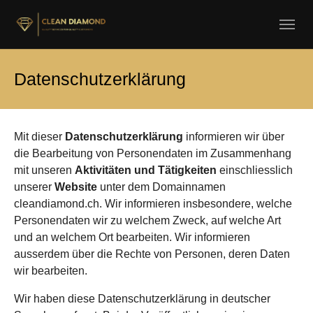
Skip to main navigation
Skip to main content
Skip to page footer
Daten­schutz­erklärung
Mit dieser
Daten­schutz­erklärung
informieren wir über
die Bearbeitung von Personen­daten im Zusammenhang
mit unseren
Aktivitäten und Tätigkeiten
einschliesslich
unserer
Website
unter dem Domain­namen
cleandiamond.ch. Wir informieren insbesondere, welche
Personendaten wir zu welchem Zweck, auf welche Art
und an welchem Ort bearbeiten. Wir informieren
ausserdem über die Rechte von Personen, deren Daten
wir bearbeiten.
Wir haben diese Daten­schutz­erklärung in deutscher