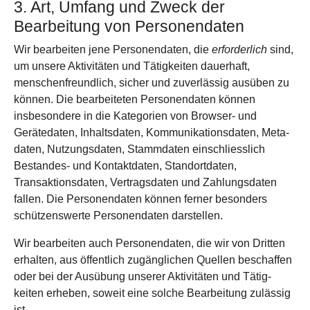
3. Art, Umfang und Zweck der
Bearbeitung von Personen­daten
Wir bearbeiten jene Personen­daten, die
erforderlich
sind,
um unsere Aktivitäten und Tätig­keiten dauerhaft,
menschen­freundlich, sicher und zuverlässig ausüben zu
können. Die bearbeiteten Personen­daten können
insbesondere in die Kategorien von Browser- und
Gerätedaten, Inhalts­daten, Kommuni­kations­daten, Meta­
daten, Nutzungs­daten, Stamm­daten einschliesslich
Bestandes- und Kontakt­daten, Standort­daten,
Transaktions­daten, Vertrags­daten und Zahlungs­daten
fallen. Die Personen­daten können ferner besonders
schützens­werte Personen­daten darstellen.
Wir bearbeiten auch Personen­daten, die wir von Dritten
erhalten, aus öffentlich zugäng­lichen Quellen beschaffen
oder bei der Ausübung unserer Aktivitäten und Tätig­
keiten erheben, soweit eine solche Bearbeitung zulässig
ist.