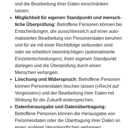
und die Bear­beitung ihrer Daten ein­schränken
lassen.
Möglichkeit für eigenen Stand­punkt und mensch­
liche Überprüfung:
Betroffene Personen können bei
Entscheidungen, die ausschliess­lich auf einer auto­
matisierten Bearbeitung von Personen­daten beruhen
und für sie mit einer Rechts­folge verbunden sind
oder sie erheblich beein­trächtigen (auto­matisierte
Einzel­entscheidungen), ihren eigenen Stand­punkt
darlegen und die Über­prüfung durch einen
Menschen verlangen.
Löschung und Widerspruch:
Betroffene Personen
können Personen­daten löschen lassen («Recht auf
Ver­gessen») und der Bear­beitung ihrer Daten mit
Wirkung für die Zukunft wider­sprechen.
Datenherausgabe und Datenübertragung:
Betroffene Personen können die Heraus­gabe von
Personen­daten oder die Übe­rtragung ihrer Daten an
einen anderen Verant­wortlichen verlangen.