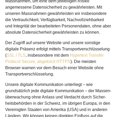
Mass­nahmen, um eine dem jeweiligen Risiko
angemessene Daten­sicherheit zu gewähr­leisten. Mit
unseren Mass­nahmen gewähr­leisten wir insbesondere
die Ver­traulichkeit, Ver­fügbarkeit, Nach­vollzieh­barkeit
und Integrität der bearbeiteten Personen­daten, ohne aber
absolute Daten­sicherheit gewährleisten zu können.
Der Zugriff auf unsere Website und unsere sonstige
digitale Präsenz erfolgt mittels Transport­verschlüsselung
(
SSL / TLS
, insbesondere mit dem
Hypertext Transfer
Protocol Secure, abgekürzt HTTPS
). Die meisten
Browser warnen vor dem Besuch einer Website ohne
Transport­verschlüsselung.
Unsere digitale Kommunikation unterliegt – wie
grundsätzlich
jede digitale Kommunikation – der Massen­
überwachung ohne Anlass und Verdacht durch Sicher­
heitsbehörden in der Schweiz, im übrigen Europa, in den
Vereinigten Staaten von Amerika (USA) und in anderen
Ländern. Wir können keinen direkten Einfluss auf die